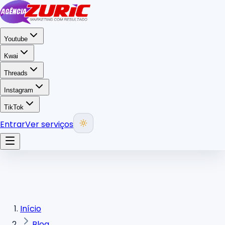
Youtube
Kwai
Threads
Instagram
TikTok
Entrar
Ver serviços
Início
Blog