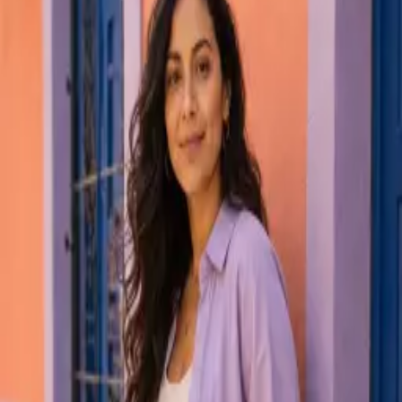
Instagram
publicações
248
seguidores
18,4 mil
seguindo
864
Studio Aurora
@studioaurora