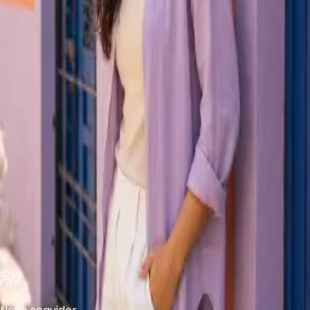
Conteúdo, estratégia e criatividade.
aurora.social/portfolio
PUBLICAÇÕES
REELS
MARCADOS
824
691
1.200
947
758
1.100
Novo seguidor