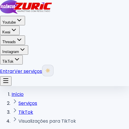
Youtube
Kwai
Threads
Instagram
TikTok
Entrar
Ver serviços
Início
Serviços
TikTok
Visualizações para TikTok