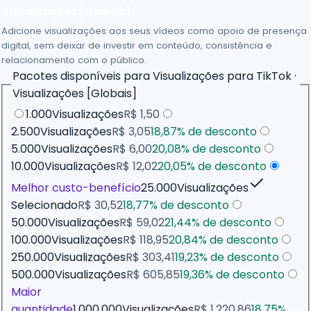
Visualizações [Globais]
Adicione visualizações aos seus vídeos como apoio de presença
digital, sem deixar de investir em conteúdo, consistência e
relacionamento com o público.
Pacotes disponíveis para
Visualizações para TikTok ·
Visualizações [Globais]
1.000
Visualizações
R$ 1,50
2.500
Visualizações
R$ 3,05
18,87
% de desconto
5.000
Visualizações
R$ 6,00
20,08
% de desconto
10.000
Visualizações
R$ 12,02
20,05
% de desconto
Melhor custo-benefício
25.000
Visualizações
Selecionado
R$ 30,52
18,77
% de desconto
50.000
Visualizações
R$ 59,02
21,44
% de desconto
100.000
Visualizações
R$ 118,95
20,84
% de desconto
250.000
Visualizações
R$ 303,41
19,23
% de desconto
500.000
Visualizações
R$ 605,85
19,36
% de desconto
Maior
quantidade
1.000.000
Visualizações
R$ 1.220,86
18,75
%