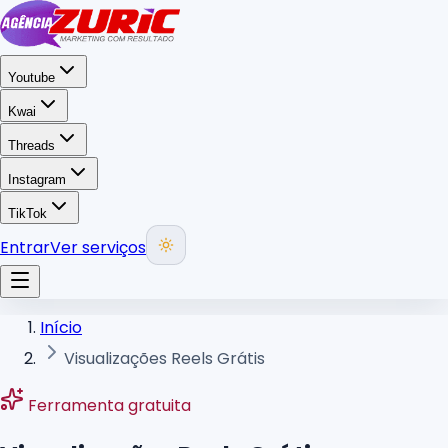
Youtube
Kwai
Threads
Instagram
TikTok
Entrar
Ver serviços
Início
Visualizações Reels Grátis
Ferramenta gratuita