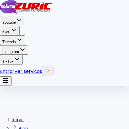
Youtube
Kwai
Threads
Instagram
TikTok
Entrar
Ver serviços
Início
Blog