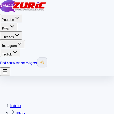
Youtube
Kwai
Threads
Instagram
TikTok
Entrar
Ver serviços
Início
Blog