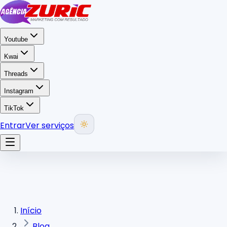
Youtube
Kwai
Threads
Instagram
TikTok
Entrar
Ver serviços
Início
Blog