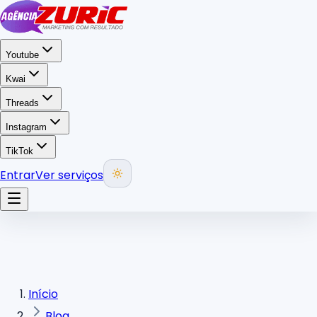
Youtube
Kwai
Threads
Instagram
TikTok
Entrar
Ver serviços
Início
Blog