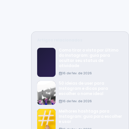
Artigos relacionados
Como tirar o visto por último
do Instagram: guia para
ocultar seu status de
atividade
16 de fev. de 2026
50 ideias de user para
Instagram e dicas para
escolher o nome ideal
16 de fev. de 2026
Melhores hashtags para
Instagram: guia para escolher
e usar