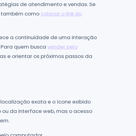
tégias de atendimento e vendas. Se
eja também como
colocar o link do
orece a continuidade de uma interação
o. Para quem busca
vender pelo
das e orientar os próximos passos da
localização exata e o ícone exibido
 ou da interface web, mas o acesso
gem.
 pelo computador.