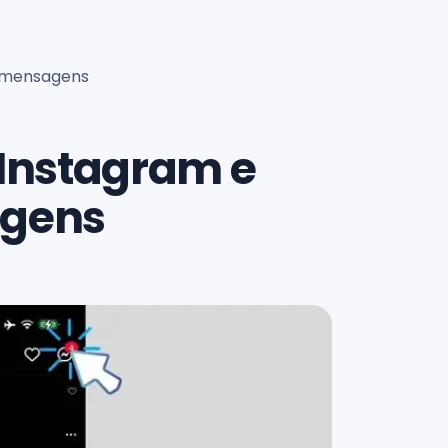
s mensagens
 Instagram e
agens