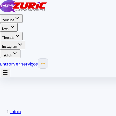
Youtube
Kwai
Threads
Instagram
TikTok
Entrar
Ver serviços
Início