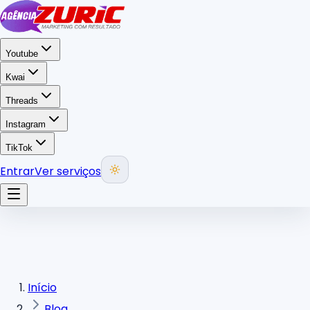
Youtube
Kwai
Threads
Instagram
TikTok
Entrar
Ver serviços
Início
Blog