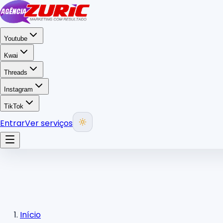
Youtube
Kwai
Threads
Instagram
TikTok
Entrar
Ver serviços
Início