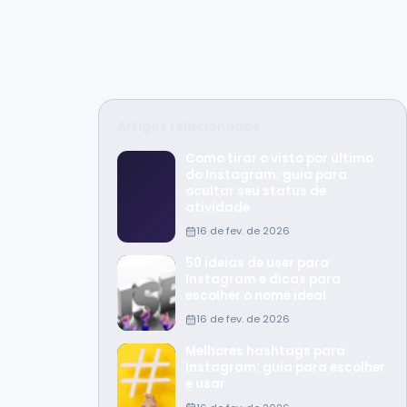
Artigos relacionados
Como tirar o visto por último
do Instagram: guia para
ocultar seu status de
atividade
16 de fev. de 2026
50 ideias de user para
Instagram e dicas para
escolher o nome ideal
16 de fev. de 2026
Melhores hashtags para
Instagram: guia para escolher
e usar