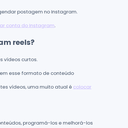
 agendar postagem no Instagram.
ar conta do Instagram
.
am reels?
 vídeos curtos.
izem esse formato de conteúdo
stes vídeos, uma muito atual é
colocar
conteúdos, programá-los e melhorá-los