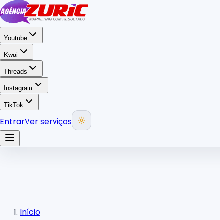
Youtube
Kwai
Threads
Instagram
TikTok
Entrar
Ver serviços
Início