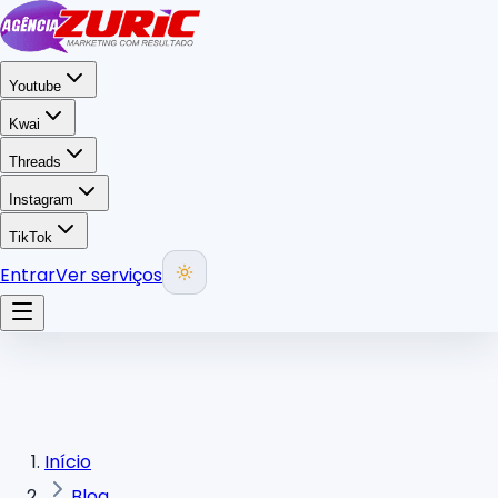
Youtube
Kwai
Threads
Instagram
TikTok
Entrar
Ver serviços
Início
Blog