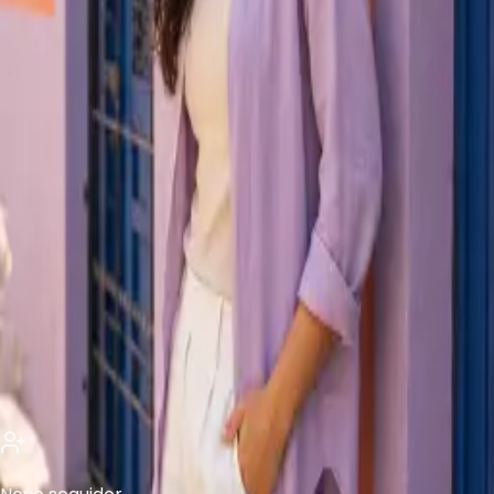
Conteúdo, estratégia e criatividade.
aurora.social/portfolio
PUBLICAÇÕES
REELS
MARCADOS
824
691
1.200
947
758
1.100
Novo seguidor