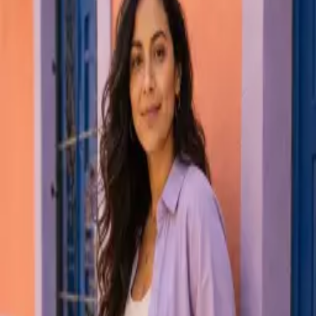
Instagram
publicações
248
seguidores
18,4 mil
seguindo
864
Studio Aurora
@studioaurora