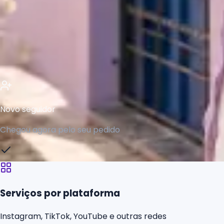
947
758
1.100
Novo seguidor
Chegou agora pelo seu pedido
Serviços por plataforma
Instagram, TikTok, YouTube e outras redes