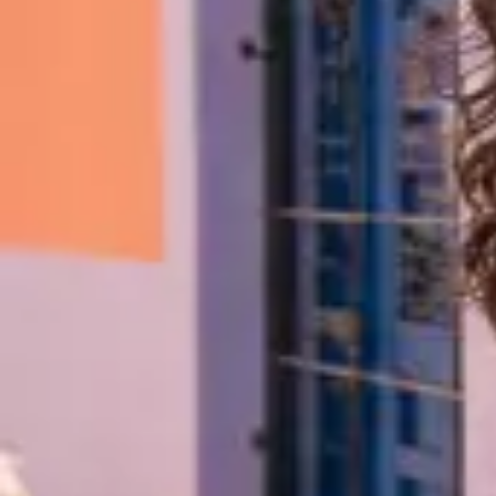
seguidores
18,4 mil
seguindo
864
Studio Aurora
@studioaurora
Conteúdo, estratégia e criatividade.
aurora.social/portfolio
PUBLICAÇÕES
REELS
MARCADOS
824
691
1.200