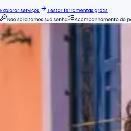
Explorar serviços
Testar ferramentas grátis
Não solicitamos sua senha
Acompanhamento do p
CRESCIMENTO AGORA
+5.624 seguidores
+43,9%
Instagram
publicações
248