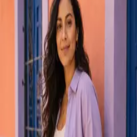
Instagram
publicações
248
seguidores
18,4 mil
seguindo
864
Studio Aurora
@studioaurora