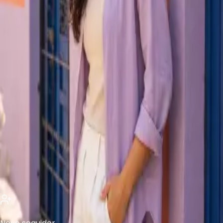
Conteúdo, estratégia e criatividade.
aurora.social/portfolio
PUBLICAÇÕES
REELS
MARCADOS
824
691
1.200
947
758
1.100
Novo seguidor