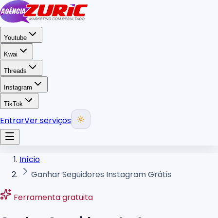
Youtube
Kwai
Threads
Instagram
TikTok
Entrar
Ver serviços
Início
Ganhar Seguidores Instagram Grátis
Ferramenta gratuita